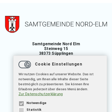
Samtgemeinde Nord Elm
Steinweg 15
38373 Süpplingen
Tel.: 05355 697-0
Cookie Einstellungen
Fax: 05355 697-13
Wir nutzen Cookies auf unserer Website. Das ist
verwaltung
@
samtgemeinde-nord-elm.de
notwendig, um Ihnen alle Inhalte dieser Seite
bestmöglich zu präsentieren. Sie können Ihre
Erlaubnis jederzeit über dieses Menü ändern.
Öffnungszeiten
Zur Datenschutzerklärung
Montag bis Freitag: 09.00 bis 12.00 Uhr
Dienstags auch von: 14.00 bis 18.00 Uhr
Notwendige
Statistik