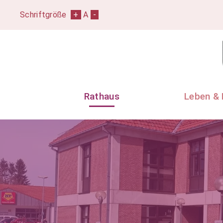
Schriftgröße
+
A
-
Rathaus
Leben & 