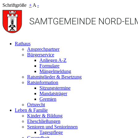
Schriftgröße
+
A
-
Rathaus
Ansprechpartner
Bürgerservice
Anliegen A-Z
Formulare
Mängelmeldung
Ratsmitglieder & Besetzung
Ratsinformation
Sitzungstermine
Mandatsträger
Gremien
Ortsrecht
Leben & Familie
Kinder & Bildung
Eheschließungen
Senioren und Seniorinnen
Tagespflege
Gesundheit