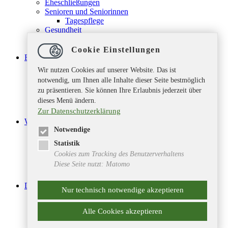
Eheschließungen
Senioren und Seniorinnen
Tagespflege
Gesundheit
Schiedspersonen
Spielplätze
Cookie Einstellungen
Freizeit & Tourismus
Sehenswürdigkeiten
Wir nutzen Cookies auf unserer Website. Das ist
Freizeit- & Erholungspark
notwendig, um Ihnen alle Inhalte dieser Seite bestmöglich
Sport & Hobbys
zu präsentieren. Sie können Ihre Erlaubnis jederzeit über
Ferienprogramm
dieses Menü ändern.
Vereine & Verbände
Zur Datenschutzerklärung
Dorfgemeinschaftshäuser
Wirtschaft & Bauen
Notwendige
Baugebiete
Gewerbegebiete
Statistik
Bauleitplanung
Cookies zum Tracking des Benutzerverhaltens
Ex-Post-Transparenz
Diese Seite nutzt: Matomo
Gewerbeverzeichnis
Wirtschaftsförderung
Die Samtgemeinde
Nur technisch notwendige akzeptieren
Mitgliedsgemeinden
Aktuelles
Alle Cookies akzeptieren
Termine & Veranstaltungen
Feuerwehren