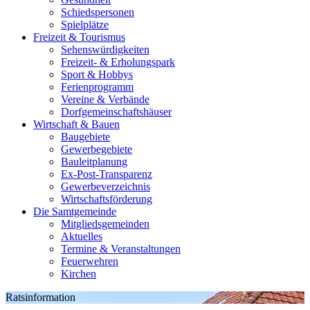
Schiedspersonen
Spielplätze
Freizeit & Tourismus
Sehenswürdigkeiten
Freizeit- & Erholungspark
Sport & Hobbys
Ferienprogramm
Vereine & Verbände
Dorfgemeinschaftshäuser
Wirtschaft & Bauen
Baugebiete
Gewerbegebiete
Bauleitplanung
Ex-Post-Transparenz
Gewerbeverzeichnis
Wirtschaftsförderung
Die Samtgemeinde
Mitgliedsgemeinden
Aktuelles
Termine & Veranstaltungen
Feuerwehren
Kirchen
Ratsinformation