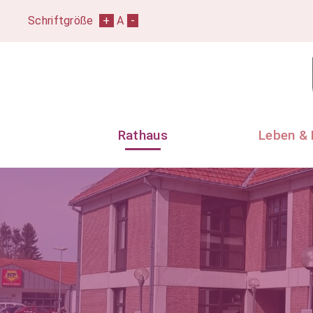
Schriftgröße
+
A
-
Rathaus
Leben & 