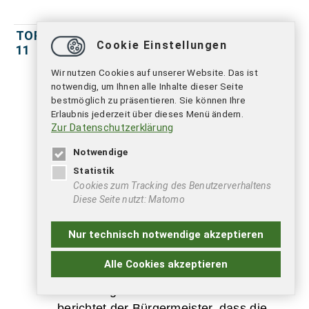
TOP
Anträge und Anfragen
Cookie Einstellungen
11
Protokoll:
Wir nutzen Cookies auf unserer Website. Das ist
notwendig, um Ihnen alle Inhalte dieser Seite
Ratsherr Romaker fragt Herrn
bestmöglich zu präsentieren. Sie können Ihre
Warnecke, ob die ganze Planung
Erlaubnis jederzeit über dieses Menü ändern.
Zur Datenschutzerklärung
betroffen ist, wenn das private
Grundstück nicht zur Verfügung steht.
Notwendige
Herr Warnecke bejaht diese Anfrage.
Statistik
Weiterhin bemängelt er, dass die
Cookies zum Tracking des Benutzerverhaltens
Diese Seite nutzt: Matomo
Entscheidung über den
Bebauungsplan so schnell getroffen
Nur technisch notwendige akzeptieren
wurde und nicht noch einmal darüber
nachgedacht wurde.
Alle Cookies akzeptieren
Auf Anfrage von Ratsherrn Romaker
berichtet der Bürgermeister, dass die