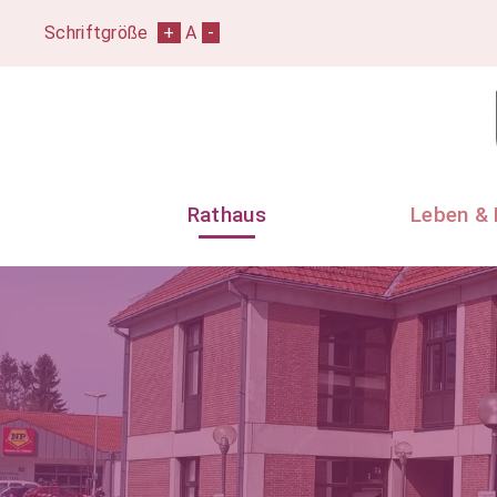
Schriftgröße
+
A
-
Rathaus
Leben & 