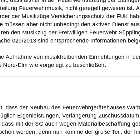
teilung Feuerwehrmusik, nicht geregelt gewesen ist. A
glieder der Musikzüge Versicherungsschutz der FUK hab
müssen aber nicht unbedingt den aktiven Dienst ausü
ahren den Musikzug der Freiwilligen Feuerwehr Süppli
cksache 029/2013 sind entsprechende Informationen bei
ie Aufnahme von musiktreibenden Einrichtungen in de
 Nord-Elm wie vorgelegt zu beschließen.
t, dass der Neubau des Feuerwehrgerätehauses Warbe
üglich Eigenleistungen, Verlängerung Zuschussdatum, F
, dass mit der SG auch wegen Materialbeschaffung ge
ochen werden, denn nun komme der große Teil, der Inn